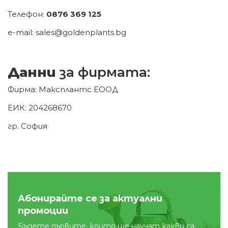
Телефон:
0876 369 125
e-mail:
sales@goldenplants.bg
Данни
за фирмата:
Фирма: Максплантс ЕООД
ЕИК: 204268670
гр. София
Абонирайте се за актуални
промоции
Бъдете първите, които ще научат какви са