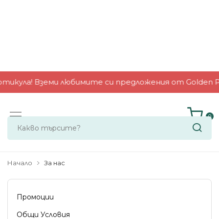
тикула! Вземи любимите си предложения от Golden Pla
0
Начало
За нас
Промоции
Общи Условия