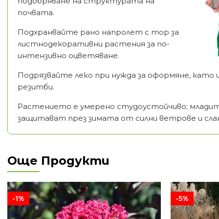
подобряване на структурата на
почвата.
Подхранвайте рано напролет с тор за
листнодекоративни растения за по-
интензивно оцветяване.
Подрязвайте леко при нужда за оформяне, като 
резитби.
Растението е умерено студоустойчиво; младит
защитават през зимата от силни ветрове и слан
Още Продукти
-1%
-5%