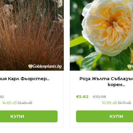
ия Карл Фьорстер...
Роза Жълта Съблазън 
корен...
.92
€
5.62
€
10.08
14.65 лв
15.49 лв
10.99 лв
19.71 лв
КУПИ
КУПИ