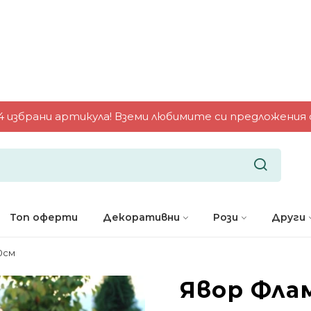
 избрани артикула! Вземи любимите си предложения от
Топ оферти
Декоративни
Рози
Други
0см
Явор Флам
-4%