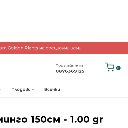
 Golden Plants на специални цени.
Поръчайте на
0
0876369125
Плодови
Всички
инго 150см - 1.00 gr
-4%