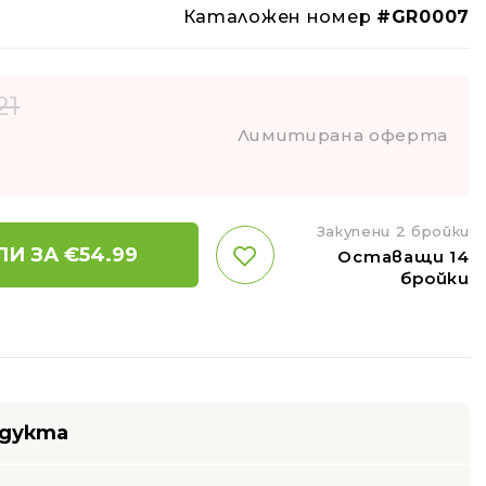
Каталожен номер
#GR0007
21
Лимитирана оферта
Закупени 2 бройки
ПИ ЗА €
54.99
Оставащи 14
бройки
одукта