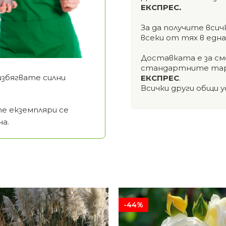
ЕКСПРЕС
.
За да получите вси
всеки от тях в едн
Доставката е за см
стандартните тар
избягвате силни
ЕКСПРЕС
.
Всички други общи у
е екземпляри се
а.
-44%