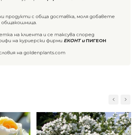
чки продукти с обща доставка, моля добавете
а общакошница.
етка на клиента и се таксува според
ифи на куриерски фирми
ЕКОНТ и
ПИГЕОН
словия на goldenplants.com