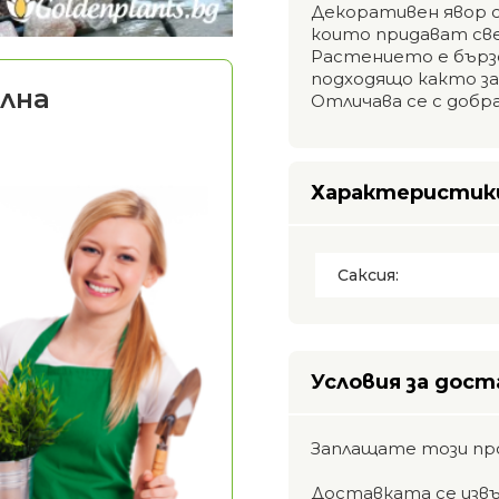
Декоративен явор с
които придават све
Растението е бърз
подходящо както за 
лна
Отличава се с добр
Характеристик
Саксия:
Условия за дост
Заплащате този пр
Доставката се изв