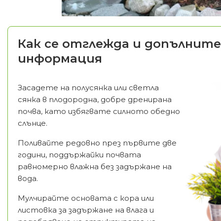
Как се отглежда и допълните
информация
Засадете на полусянка или светла
сянка в плодородна, добре дренирана
почва, като избягвате силното обедно
слънце.
Поливайте редовно през първите две
години, поддържайки почвата
равномерно влажна без задържане на
вода.
Мулчирайте основата с кора или
листовка за задържане на влага и