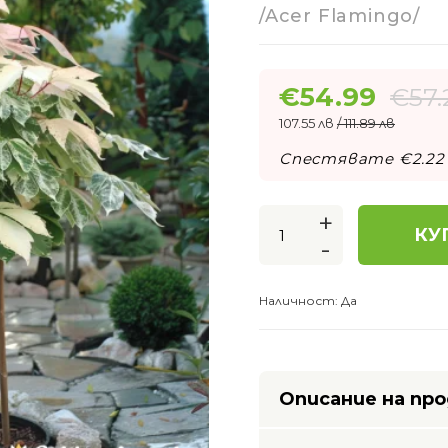
/Acer Flamingo/
€
54.99
€
57.
107.55 лв
/ 111.89 лв
Спестявате €
2.22
+
КУ
-
Наличност:
Да
Описание на пр