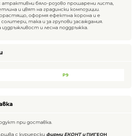
 атрактивни бяло-розово прошарени листа,
тлина и цвят на градински композиции.
орастящо, оформя ефектна корона и е
солитери, така и за групови засаждания.
а издръжливост и лесна поддръжка.
и
P9
авка
одукт при доставка.
ършва с куриерски
фирми ЕКОНТ и
ПИГЕОН