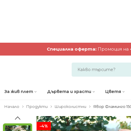
Специална оферта
:
Промоция на 4
За жив плет
Дървета и храсти
Цветя
Начало
Продукти
Широколистни
Явор Фламинго 15
-4%