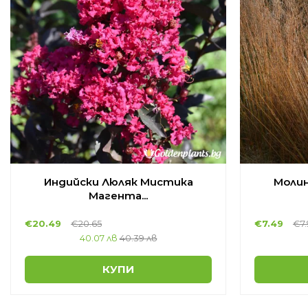
Индийски Люляк Мистика
Молин
Магента...
€
20.49
€
20.65
€
7.49
€
7
40.07 лв
40.39 лв
КУПИ