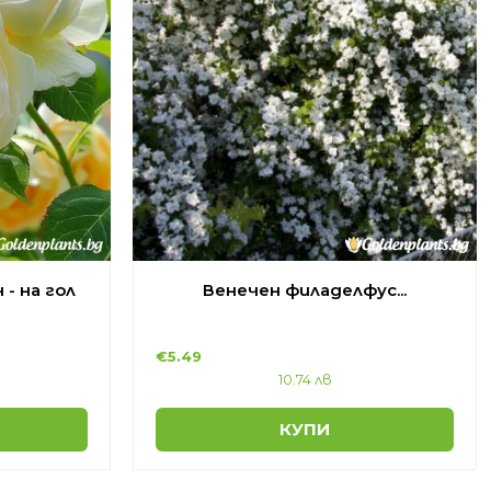
- на гол
Венечен филаделфус...
€
5.49
10.74 лв
КУПИ