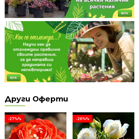
Други Оферти
-27%%
-26%%