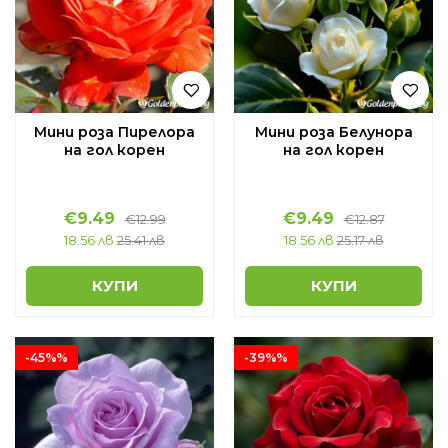
Мини роза Пирелора
Мини роза Белунора
на гол корен
на гол корен
€9.49
€9.49
€12.99
€12.87
18.56 лв
25.41 лв
18.56 лв
25.17 лв
КУПИ
КУПИ
-45%%
-39%%