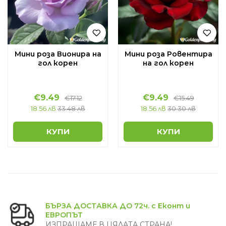
Мини роза Вионира на
Мини роза Ровентира
гол корен
на гол корен
€9.49
€9.49
€17.12
€15.49
18.56 лв
33.48 лв
18.56 лв
30.30 лв
КУПИ
КУПИ
БЪРЗА ДОСТАВКА ДО 72ч. с Еконт и
ЕВРОПЪТ
ИЗПРАЩАМЕ В ЦЯЛАТА СТРАНА!