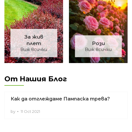
За жив
плет
Рози
Виж всички
Виж всички
От Нашия Блог
Как да отглеждаме Пампаска трева?
by
11 Oct 2021